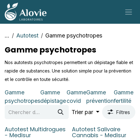
Se rendre au contenu
...
Autotest
Gamme psychotropes
Gamme psychotropes
Nos autotests psychotropes permettent un dépistage fiable et
rapide de substances. Une solution simple pour la prévention
et le contrôle en toute sécurité.
Gamme
Gamme
Gamme
Gamme
Gamme
psychotropes
dépistage
covid
prévention
fertilité
Trier par
Filtres
Autotest Multidrogues
Autotest Salivaire
- Medisur
Cannabis - Medisur