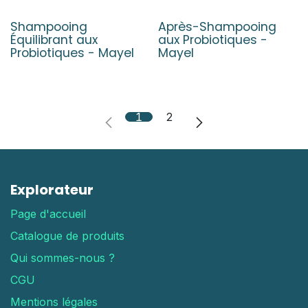
Shampooing
Après-Shampooing
Équilibrant aux
aux Probiotiques -
Probiotiques - Mayel
Mayel
1
2
Explorateur
Page d'accueil
Catalogue de produits
Qui sommes-nous ?
CGU
Mentions légales