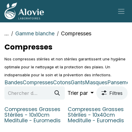
Se rendre au contenu
...
Gamme blanche
Compresses
Compresses
Nos compresses stériles et non stériles garantissent une hygiène
optimale pour le nettoyage et la protection des plaies. Un
indispensable pour le soin et la prévention des infections.
Bandes
Compresses
Cotons
Gants
Masques
Pansemen
Trier par
Filtres
Compresses Grasses
Compresses Grasses
Stériles - 10x10cm
Stériles - 10x40cm
Meditulle - Euromedis
Meditulle - Euromedis