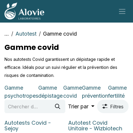
Se rendre au contenu
...
Autotest
Gamme covid
Gamme covid
Nos autotests Covid garantissent un dépistage rapide et
efficace. Idéals pour un suivi régulier et la prévention des
risques de contamination.
Gamme
Gamme
Gamme
Gamme
Gamme
psychotropes
dépistage
covid
prévention
fertilité
Trier par
Filtres
Autotests Covid -
Autotest Covid
Sejoy
Unitaire - Wizbiotech