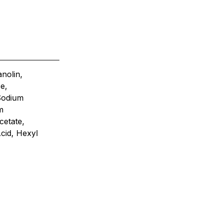
nolin,
e,
 Sodium
m
cetate,
Acid, Hexyl