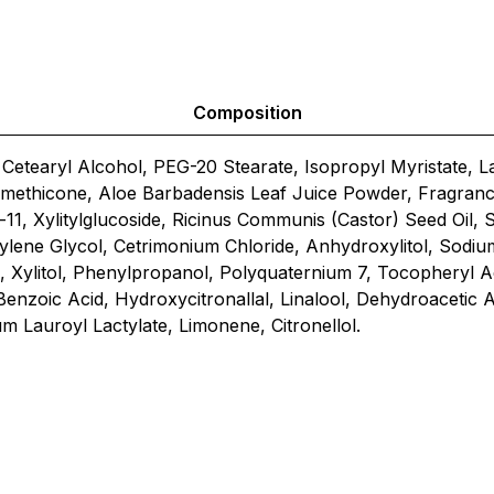
Composition
 Cetearyl Alcohol, PEG-20 Stearate, Isopropyl Myristate, La
Dimethicone, Aloe Barbadensis Leaf Juice Powder, Fragranc
11, Xylitylglucoside, Ricinus Communis (Castor) Seed Oil,
lene Glycol, Cetrimonium Chloride, Anhydroxylitol, Sodiu
 Xylitol, Phenylpropanol, Polyquaternium 7, Tocopheryl A
Benzoic Acid, Hydroxycitronallal, Linalool, Dehydroacetic 
m Lauroyl Lactylate, Limonene, Citronellol.