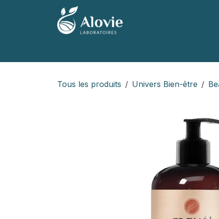
Se rendre au contenu
Accueil
Nos produits
Nos marques
Tous les produits
Univers Bien-être
Be