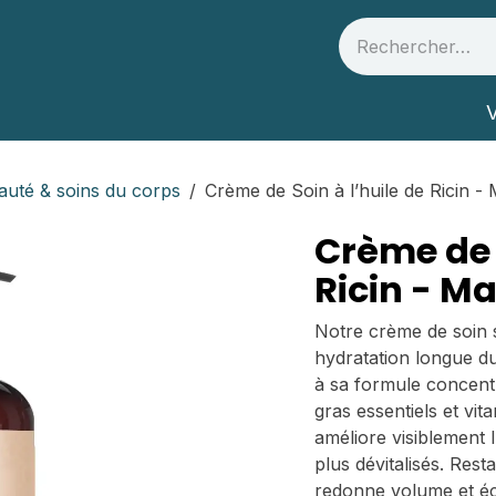
 et partenaires
Infos Santé
V
auté & soins du corps
Crème de Soin à l’huile de Ricin -
Crème de S
Ricin - M
Notre crème de soin s
hydratation longue d
à sa formule concent
gras essentiels et vit
améliore visiblement 
plus dévitalisés. Rest
redonne volume et éc