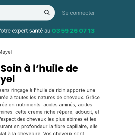
Se connecter
03 59 26 07 13
otre expert santé au
 Mayel
oin à l’huile de
ayel
ans rinçage à l'huile de ricin apporte une
urée à toutes les natures de cheveux. Grâce
rée en nutriments, acides aminés, acides
amines, cette crème riche répare, adoucit, et
l’aspect des cheveux les plus abimés et les
aurant en profondeur la fibre capillaire, elle
lat à la chevelure. Vos cheveux sont