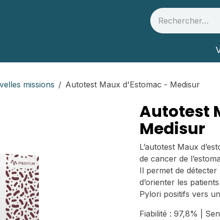
 et partenaires
Infos Santé
V
elles missions
Autotest Maux d'Estomac - Medisur
Autotest 
Medisur
L’autotest Maux d’est
de cancer de l’estom
Il permet de détecter 
d’orienter les patients
Pylori positifs vers 
Fiabilité : 97,8% | Sen