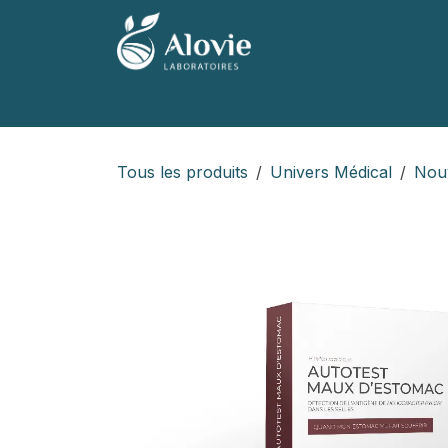
Se rendre au contenu
Accueil
Nos produits
Nos marques
Tous les produits
Univers Médical
Nouv