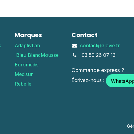
Marques
Contact
s
AdaptivLab
contact@alovie.fr
Bleu Blanc
Mousse
03 59 26 07 13
Euromedis
Commande express ?
Medisur
Écrivez-nous :
WhatsAp
Rebelle
Gé