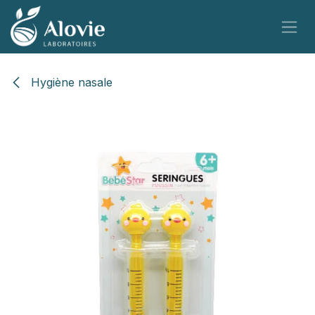
Se rendre au contenu
Hygiène nasale