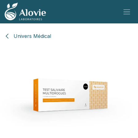
Se rendre au contenu
Univers Médical