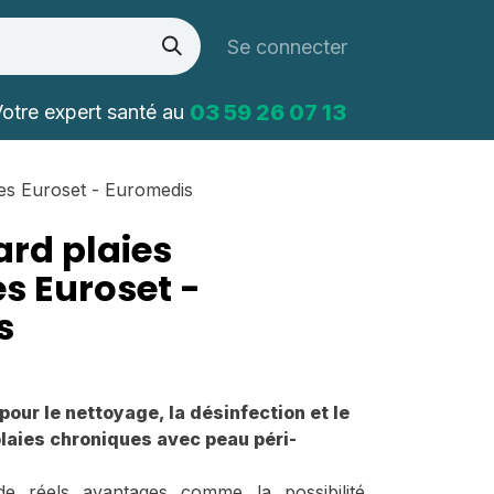
Se connecter
03 59 26 07 13
otre expert santé au
ues Euroset - Euromedis
ard plaies
s Euroset -
s
our le nettoyage, la désinfection et le
laies chroniques avec peau péri-
de réels avantages comme la possibilité