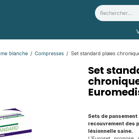
 et partenaires
Infos Santé
V
me blanche
Compresses
Set standard plaies chroniq
Set stand
chronique
Euromedi
Sets de pansement p
recouvrement des p
lésionnelle saine.
L’Euroset propose 