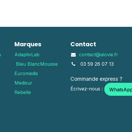
Marques
Contact
s
AdaptivLab
contact@alovie.fr
Bleu Blanc
Mousse
03 59 26 07 13
Euromedis
Commande express ?
Medisur
Écrivez-nous :
WhatsAp
Rebelle