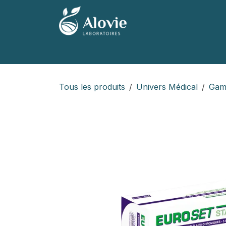
Se rendre au contenu
Accueil
Nos produits
Nos marques
Tous les produits
Univers Médical
Gam