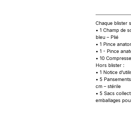
Chaque blister s
• 1 Champ de so
bleu – Plié
• 1 Pince anato
• 1 - Pince anat
• 10 Compresses
Hors blister :
• 1 Notice d’util
• 5 Pansements 
cm – stérile
• 5 Sacs collec
emballages pour