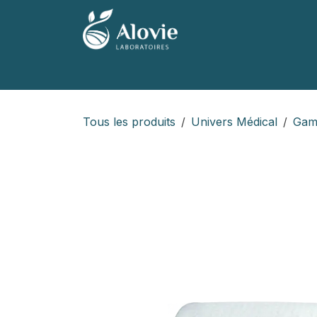
Se rendre au contenu
Accueil
Nos produits
Nos marques
Tous les produits
Univers Médical
Gam