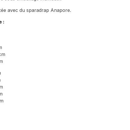
ixée avec du sparadrap Anapore.
 :
m
 cm
cm
m
m
cm
cm
cm