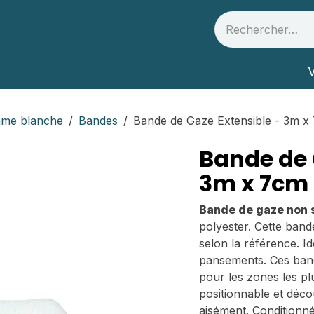
 et partenaires
Infos Santé
V
me blanche
Bandes
Bande de Gaze Extensible - 3m x
Bande de 
3m x 7cm
Bande de gaze non s
polyester. Cette band
selon la référence. Id
pansements. Ces ban
pour les zones les pl
positionnable et décou
aisément. Conditionné