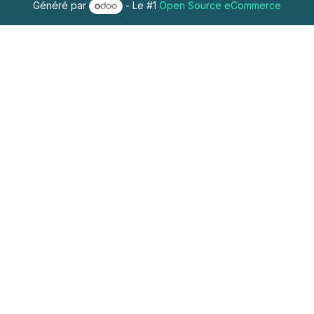
Généré par
- Le #1
Open Source eCommerce