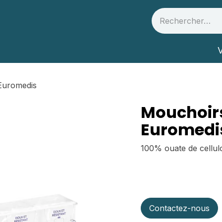
 et partenaires
Infos Santé
V
Euromedis
Mouchoir
Euromedi
100% ouate de cellul
Contactez-nous