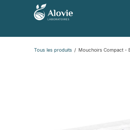
Se rendre au contenu
Accueil
Nos produits
Nos marques
Tous les produits
Mouchoirs Compact - 