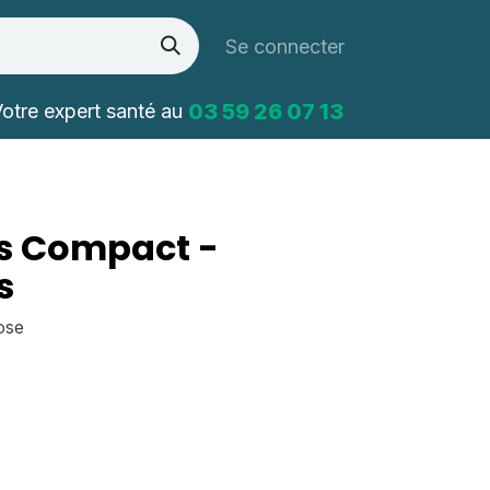
Se connecter
03 59 26 07 13
otre expert santé au
s Compact -
s
ose