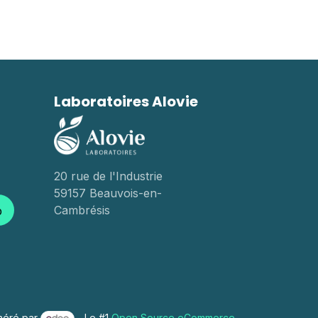
Laboratoires Alovie
20 rue de l'Industrie
59157 Beauvois-en-
Cambrésis
p
néré par
- Le #1
Open Source eCommerce