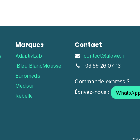
Marques
Contact
s
AdaptivLab
contact@alovie.fr
Bleu Blanc
Mousse
03 59 26 07 13
Euromedis
Commande express ?
Medisur
Écrivez-nous :
WhatsAp
Rebelle
Gé