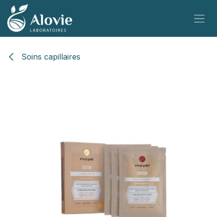
Se rendre au contenu
Soins capillaires