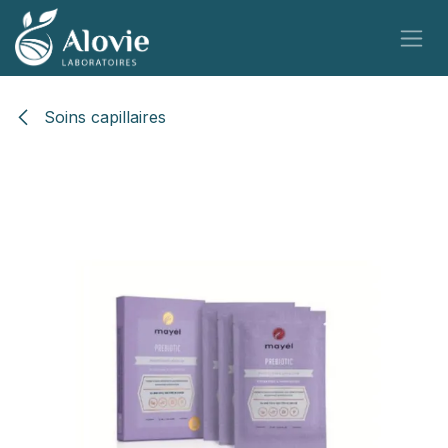
Se rendre au contenu
Soins capillaires