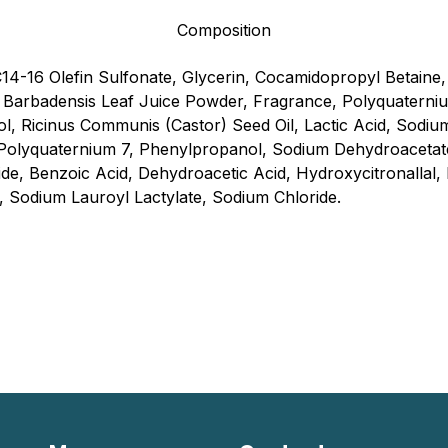
Composition
4-16 Olefin Sulfonate, Glycerin, Cocamidopropyl Betaine,
 Barbadensis Leaf Juice Powder, Fragrance, Polyquaterni
l, Ricinus Communis (Castor) Seed Oil, Lactic Acid, Sodi
 Polyquaternium 7, Phenylpropanol, Sodium Dehydroacetate,
e, Benzoic Acid, Dehydroacetic Acid, Hydroxycitronallal, L
 Sodium Lauroyl Lactylate, Sodium Chloride.