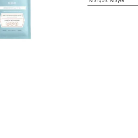
Marque
:
Mayel