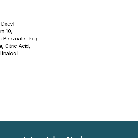
 Decyl
um 10,
um Benzoate, Peg
 Citric Acid,
inalool,