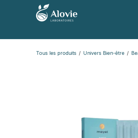
Se rendre au contenu
Accueil
Nos produits
Nos marques
Tous les produits
Univers Bien-être
Be